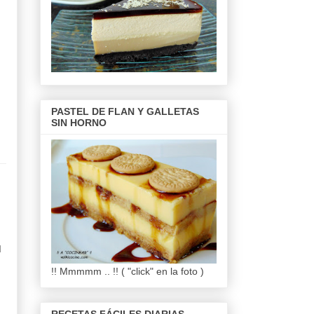
PASTEL DE FLAN Y GALLETAS
SIN HORNO
d
!! Mmmmm .. !! ( "click" en la foto )
,