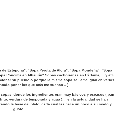
a de Estepona", "Sopa Perota de Alora", "Sopa Mondeña", "Sopa
"Sopa Poncima en Alhaurín" Sopas cachorreñas en Cártama, ... y etc
cionar su pueblo o porque la misma sopa se llame igual en vario
tentado poner los que más me suenan .. )
 sopas, donde los ingredientes eran muy básicos y escasos ( pan
frito, verdura de temporada y agua ), .. en la actualidad se han
ando la base del plato, cada cual las hace un poco a su modo y
gusto.