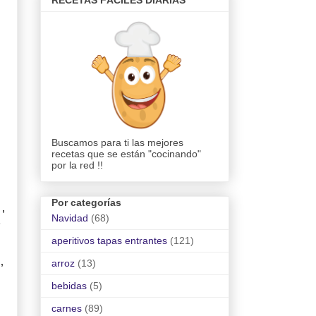
RECETAS FÁCILES DIARIAS
Buscamos para ti las mejores
recetas que se están "cocinando"
por la red !!
Por categorías
 ,
Navidad
(68)
s
aperitivos tapas entrantes
(121)
,
arroz
(13)
bebidas
(5)
carnes
(89)