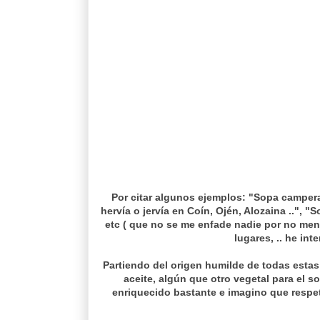
Por citar algunos ejemplos: "Sopa camper
hervía o jervía en Coín, Ojén, Alozaina ..", 
etc ( que no se me enfade nadie por no men
lugares, .. he in
Partiendo del origen humilde de todas estas
aceite, algún que otro vegetal para el so
enriquecido bastante e imagino que respet