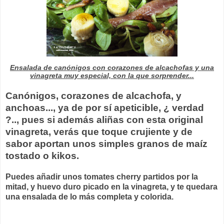
Ensalada de canónigos con corazones de alcachofas y una
vinagreta muy especial, con la que sorprender...
Canónigos, corazones de alcachofa, y
anchoas..., ya de por sí apeticible, ¿ verdad
?.., pues si además aliñas con esta original
vinagreta, verás que toque crujiente y de
sabor aportan unos simples granos de maíz
tostado o kikos.
Puedes añadir unos tomates cherry partidos por la
mitad, y huevo duro picado en la vinagreta, y te quedara
una ensalada de lo más completa y colorida.