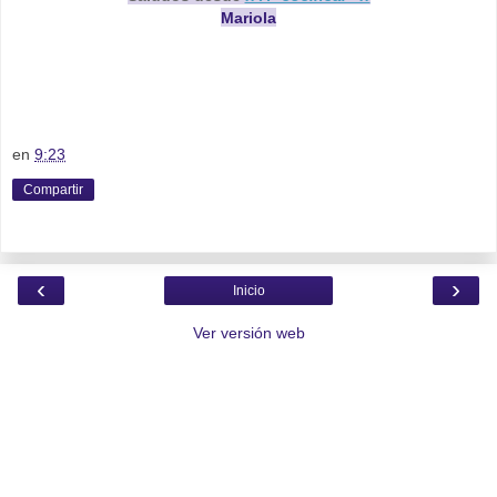
Mariola
en
9:23
Compartir
‹
›
Inicio
Ver versión web