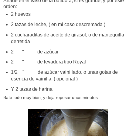
Añade en el vaso de la batidora, si es grande, y por este
orden:
2 huevos
2 tazas de leche, ( en mi caso descremada )
2 cucharaditas de aceite de girasol, o de mantequilla
derretida
2 " de azúcar
2 " de levadura tipo Royal
1/2 " de azúcar vainillado, o unas gotas de
esencia de vainilla, ( opcional )
Y 2 tazas de harina
Bate todo muy bien, y deja reposar unos minutos.