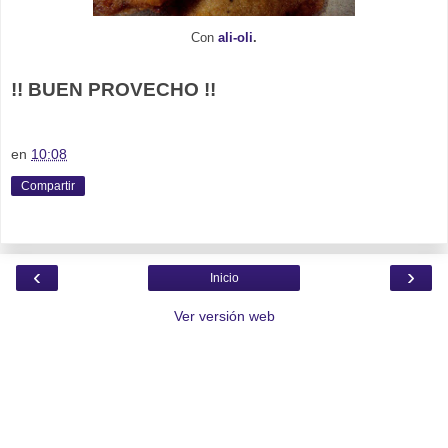
Con
ali-oli
.
!! BUEN PROVECHO !!
en
10:08
Compartir
‹
›
Inicio
Ver versión web